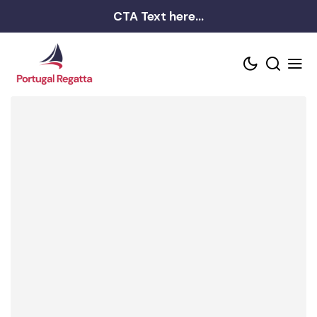
Skip
CTA Text here...
to
content